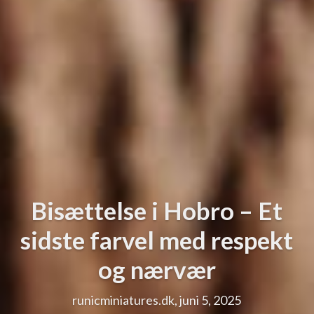
Bisættelse i Hobro – Et
sidste farvel med respekt
og nærvær
runicminiatures.dk, juni 5, 2025