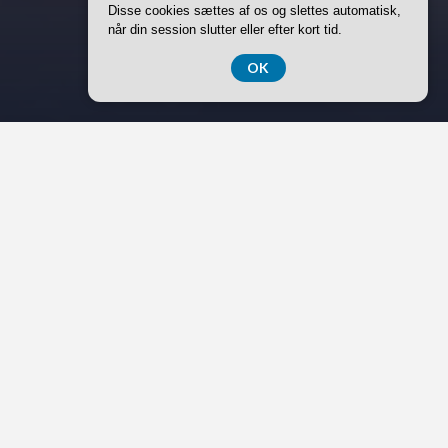
Disse cookies sættes af os og slettes automatisk,
når din session slutter eller efter kort tid.
OK
Når et menneske går bort, er det vigtigt for de efterladte
at få mulighed for at tage afsked på en måde, der giver ro
og føles rigtig. En
bisættelse i Hobro
giver mulighed for
en smuk og personlig ceremoni, hvor både tradition og
individuelle ønsker kan forenes. En lokal bedemand kan
sikre, at hele forløbet bliver tilrettelagt med omsorg og
professionalisme.