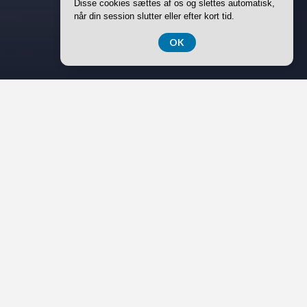
Disse cookies sættes af os og slettes automatisk,
når din session slutter eller efter kort tid.
OK
Elbiler er for alvor blevet en del af det danske gadebillede,
og flere og flere vælger at tænke grønt, når bilen skal
skiftes ud. Men for mange kan prisen på en splinterny
elbil virke uoverskuelig – og her kan det være værd at
kigge nærmere på de mange brugte elbiler, der nu findes
på markedet. Faktisk er der flere gode grunde til, at det
kan betale sig at vælge brugt frem for nyt, når du skal