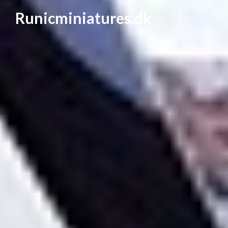
Runicminiatures.dk